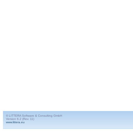
© LITTERA Software & Consulting GmbH
Version 6.2 (Rev. 11)
www.littera.eu