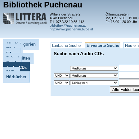
Bibliothek Puchenau
Wilheringer Straße 2
Öffnungszeiten :
4048 Puchenau
Mo, Di: 15.00 - 19.00 
Tel. 0732/22 10 55-412
Fr: 16.00 - 20.00 Uhr
bibliothek@puchenau.at
http://www.puchenau.bvoe.at
Alle Kategorien
Einfache Suche
Erweiterte Suche
Neu ein
Bücher
Suche nach Audio CDs
Filme
Zeitschriften
Spiele
Audio CDs
DVDs
Hörbücher