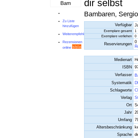
dir selbst
Bam
Bambaren, Sergio
Zu Liste
Verfügbar
J
hinzufügen
Exemplare gesamt
1
Weiterempfehlen
Exemplare verliehen
0
0
Rezensionen
Reservierungen
R
online
Medienart
H
ISBN
9
Verfasser
B
Systematik
D
Schlagworte
C
Verlag
S
Ort
S
Jahr
2
Umfang
7
Altersbeschränkung
k
Sprache
d