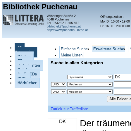
Bibliothek Puchenau
Wilheringer Straße 2
Öffnungszeiten :
4048 Puchenau
Mo, Di: 15.00 - 19.00
Tel. 0732/22 10 55-412
Fr: 16.00 - 20.00 Uhr
bibliothek@puchenau.at
http://www.puchenau.bvoe.at
Alle
Einfache Suche
Erweiterte Suche
Kategorien
Meine Listen
Bücher
Filme
Suche in allen Kategorien
Zeitschriften
Spiele
Audio CDs
DVDs
Hörbücher
Zurück zur Trefferliste
Der träumen
DK