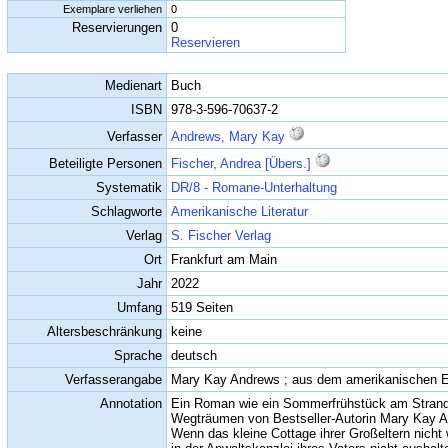
Exemplare verliehen
0
Reservierungen
0
Reservieren
Medienart
Buch
ISBN
978-3-596-70637-2
Verfasser
Andrews, Mary Kay
Beteiligte Personen
Fischer, Andrea [Übers.]
Systematik
DR/8 - Romane-Unterhaltung
Schlagworte
Amerikanische Literatur
Verlag
S. Fischer Verlag
Ort
Frankfurt am Main
Jahr
2022
Umfang
519 Seiten
Altersbeschränkung
keine
Sprache
deutsch
Verfasserangabe
Mary Kay Andrews ; aus dem amerikanischen E
Annotation
Ein Roman wie ein Sommerfrühstück am Strand:
Wegträumen von Bestseller-Autorin Mary Kay 
Wenn das kleine Cottage ihrer Großeltern nich