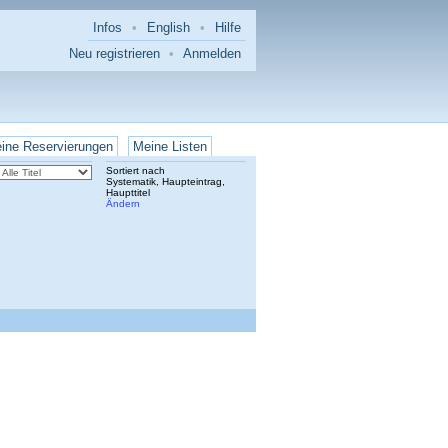
Infos
•
English
•
Hilfe
Neu registrieren
•
Anmelden
ine Reservierungen
Meine Listen
Sortiert nach
Systematik, Haupteintrag,
Haupttitel
Ändern