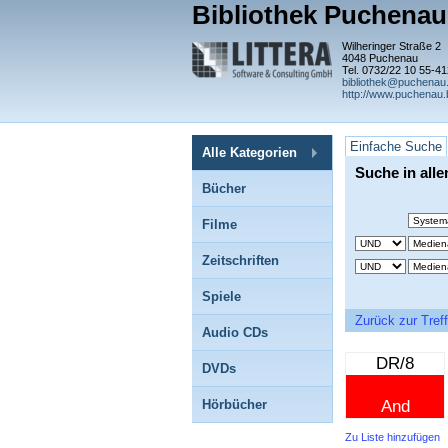
Bibliothek Puchenau
Wilheringer Straße 2
4048 Puchenau
Tel. 0732/22 10 55-41
bibliothek@puchenau.
http://www.puchenau.
Einfache Suche
Alle Kategorien
Suche in all
Bücher
Filme
Zeitschriften
Spiele
Zurück zur Treff
Audio CDs
DR/8
DVDs
Hörbücher
And
Zu Liste hinzufügen