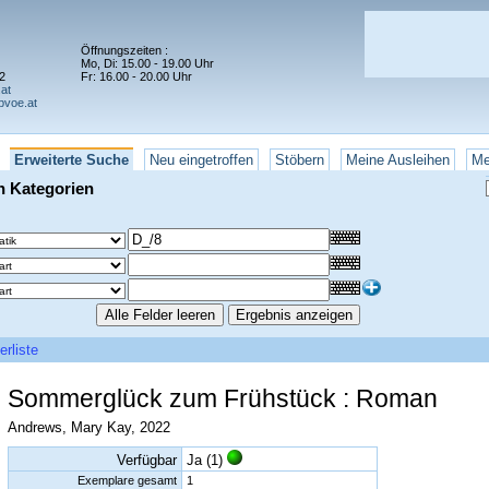
Öffnungszeiten :
Mo, Di: 15.00 - 19.00 Uhr
2
Fr: 16.00 - 20.00 Uhr
at
bvoe.at
Erweiterte Suche
Neu eingetroffen
Stöbern
Meine Ausleihen
Me
en Kategorien
erliste
Sommerglück zum Frühstück : Roman
Andrews, Mary Kay, 2022
Verfügbar
Ja (1)
Exemplare gesamt
1