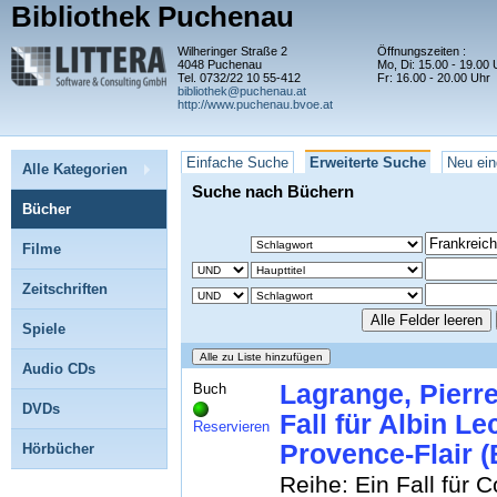
Bibliothek Puchenau
Wilheringer Straße 2
Öffnungszeiten :
4048 Puchenau
Mo, Di: 15.00 - 19.00 
Tel. 0732/22 10 55-412
Fr: 16.00 - 20.00 Uhr
bibliothek@puchenau.at
http://www.puchenau.bvoe.at
Einfache Suche
Erweiterte Suche
Neu ein
Alle Kategorien
Suche nach Büchern
Bücher
Filme
Zeitschriften
Spiele
Audio CDs
Lagrange, Pierre
Buch
DVDs
Fall für Albin Le
Reservieren
Provence-Flair (
Hörbücher
Reihe: Ein Fall für 