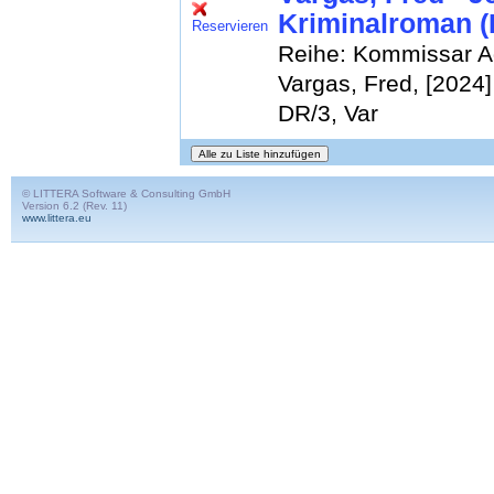
Kriminalroman (
Reservieren
Reihe: Kommissar A
Vargas, Fred, [2024]
DR/3, Var
© LITTERA Software & Consulting GmbH
Version 6.2 (Rev. 11)
www.littera.eu