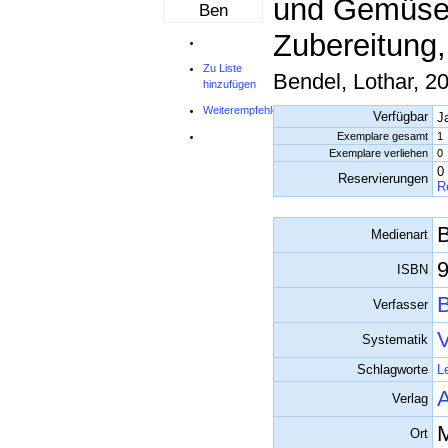
und Gemüse :
Ben
Zubereitung
Zu Liste
Bendel, Lothar, 2
hinzufügen
Weiterempfehlen
Verfügbar
J
Exemplare gesamt
1
Exemplare verliehen
0
0
Reservierungen
R
Medienart
9
ISBN
B
Verfasser
V
Systematik
Schlagworte
L
Verlag
Ort