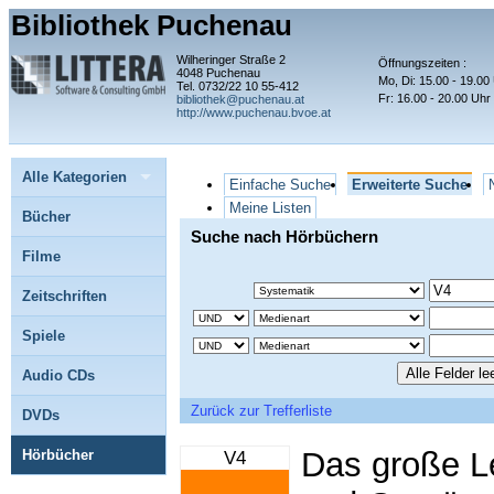
Bibliothek Puchenau
Wilheringer Straße 2
Öffnungszeiten :
4048 Puchenau
Mo, Di: 15.00 - 19.00
Tel. 0732/22 10 55-412
Fr: 16.00 - 20.00 Uhr
bibliothek@puchenau.at
http://www.puchenau.bvoe.at
Alle Kategorien
Einfache Suche
Erweiterte Suche
Meine Listen
Bücher
Suche nach Hörbüchern
Filme
Zeitschriften
Spiele
Audio CDs
Zurück zur Trefferliste
DVDs
Das große Le
Hörbücher
V4