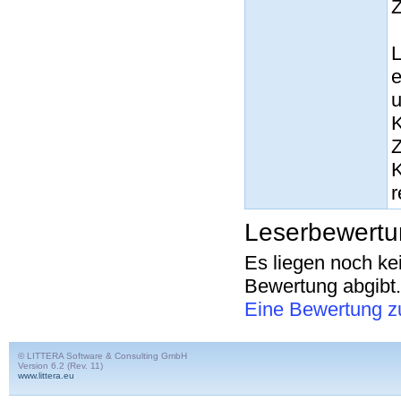
Z
L
e
u
K
Z
K
r
Leserbewert
Es liegen noch ke
Bewertung abgibt.
Eine Bewertung z
© LITTERA Software & Consulting GmbH
Version 6.2 (Rev. 11)
www.littera.eu