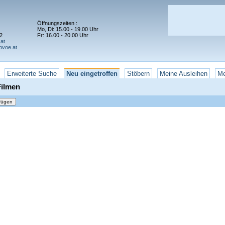
Öffnungszeiten :
Mo, Di: 15.00 - 19.00 Uhr
2
Fr: 16.00 - 20.00 Uhr
at
bvoe.at
Erweiterte Suche
Neu eingetroffen
Stöbern
Meine Ausleihen
Me
Filmen