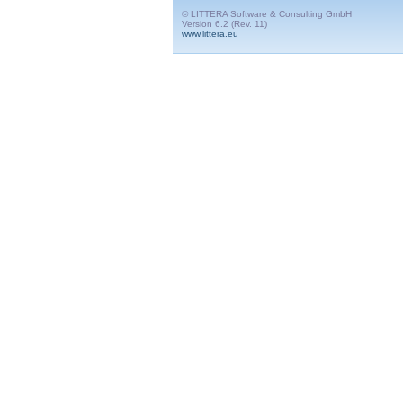
© LITTERA Software & Consulting GmbH
Version 6.2 (Rev. 11)
www.littera.eu